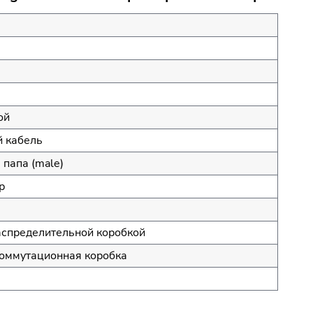
ой
 кабель
 папа (male)
р
аспределительной коробкой
оммутационная коробка