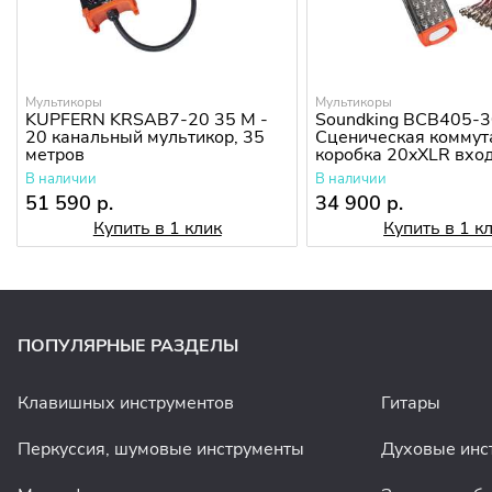
Мультикоры
Мультикоры
KUPFERN KRSAB7-20 35 M -
Soundking BCB405-3
20 канальный мультикор, 35
Сценическая коммут
метров
коробка 20xXLR вход
4xXLR выходов
В наличии
В наличии
51 590 р.
34 900 р.
Купить в 1 клик
Купить в 1 к
ПОПУЛЯРНЫЕ РАЗДЕЛЫ
Клавишных инструментов
Гитары
Перкуссия, шумовые инструменты
Духовые инс