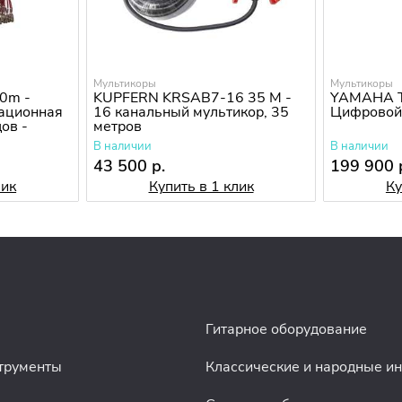
Мультикоры
Мультикоры
0m -
KUPFERN KRSAB7-16 35 M -
YAMAHA 
ационная
16 канальный мультикор, 35
Цифровой
ов -
метров
В наличии
В наличии
43 500 р.
199 900 
лик
Купить в 1 клик
Ку
Гитарное оборудование
трументы
Классические и народные и