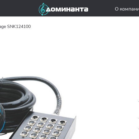
О компан
age SNK124100