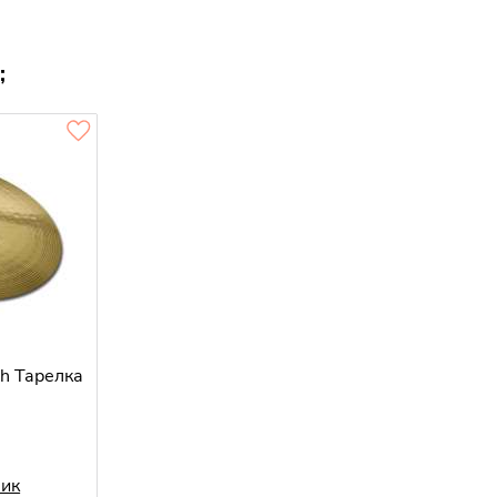
;
sh Тарелка
лик