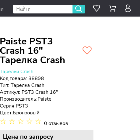
ии
Paiste PST3
Crash 16"
Тарелка Crash
Тарелки Crash
Код товара: 38898
Тип:
Тарелка Crash
Артикул: PST3 Crash 16"
Производитель:
Paiste
Серия:
PST3
Цвет:
Бронзовый
☆
☆
☆
☆
☆
0 отзывов
Цена
по запросу