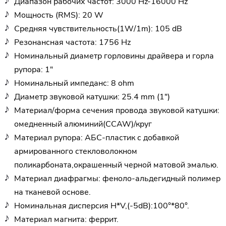
Диапазон рабочих частот: 3000 Hz-16000 Hz
Мощность (RMS): 20 W
Средняя чувствительность(1W/1m): 105 dB
Резонансная частота: 1756 Hz
Номинальный диаметр горловины драйвера и горла
рупора: 1"
Номинальный импеданс: 8 ohm
Диаметр звуковой катушки: 25.4 mm (1")
Материал/форма сечения провода звуковой катушки:
омедненный алюминий(CCAW)/круг
Материал рупора: АБС-пластик с добавкой
армированного стекловолокном
поликарбоната,окрашенный черной матовой эмалью.
Материал диафрагмы: феноло-альдегидный полимер
на тканевой основе.
Номинальная дисперсия H*V,(-5dB):100°*80°.
Материал магнита: феррит.