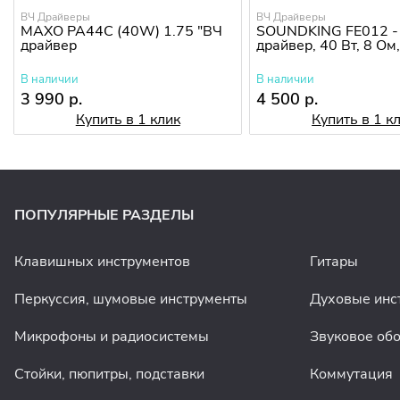
ВЧ Драйверы
ВЧ Драйверы
MAXO PA44C (40W) 1.75 "ВЧ
SOUNDKING FE012 -
драйвер
драйвер, 40 Вт, 8 Ом,
В наличии
В наличии
3 990 р.
4 500 р.
Купить в 1 клик
Купить в 1 к
ПОПУЛЯРНЫЕ РАЗДЕЛЫ
Клавишных инструментов
Гитары
Перкуссия, шумовые инструменты
Духовые инс
Микрофоны и радиосистемы
Звуковое об
Стойки, пюпитры, подставки
Коммутация