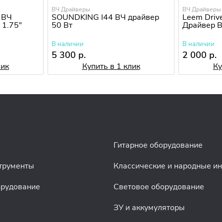
ВЧ Драйверы
ВЧ Драйверы
 ВЧ
SOUNDKING I44 ВЧ драйвер
Leem Driv
 1.75"
50 Вт
Драйвер В
В наличии
В наличии
5 300 р.
2 000 р.
лик
Купить в 1 клик
Ку
Гитарное оборудование
трументы
Классические и народные и
орудование
Световое оборудование
ЗУ и аккумуляторы