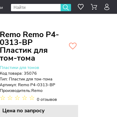
ии
Remo Remo P4-
0313-BP
Пластик для
том-тома
Пластики для томов
Код товара: 35076
Тип:
Пластик для том-тома
Артикул: Remo P4-0313-BP
Производитель:
Remo
☆
☆
☆
☆
☆
0 отзывов
Цена
по запросу