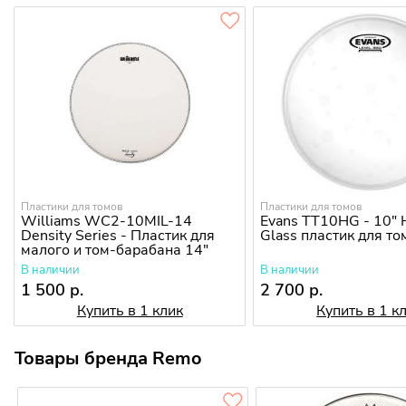
Пластики для томов
Пластики для томов
Williams WC2-10MIL-14
Evans TT10HG - 10" H
Density Series - Пластик для
Glass пластик для то
малого и том-барабана 14"
В наличии
В наличии
1 500 р.
2 700 р.
Купить в 1 клик
Купить в 1 к
Товары бренда Remo