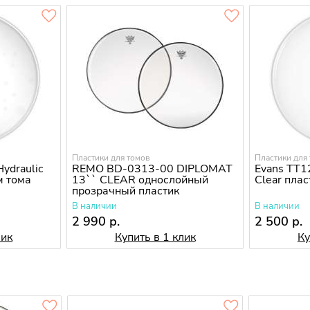
Пластики для томов
Пластики для
ydraulic
REMO BD-0313-00 DIPLOMAT
Evans TT1
м тома
13`` CLEAR однослойный
Clear плас
прозрачный пластик
В наличии
В наличии
2 990 р.
2 500 р.
лик
Купить в 1 клик
Ку