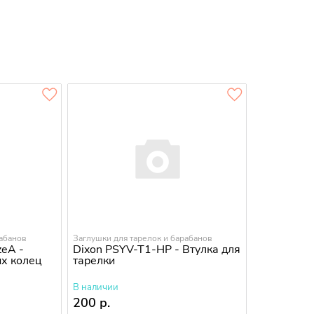
рабанов
Заглушки для тарелок и барабанов
eA -
Dixon PSYV-T1-HP - Втулка для
х колец
тарелки
В наличии
200 р.