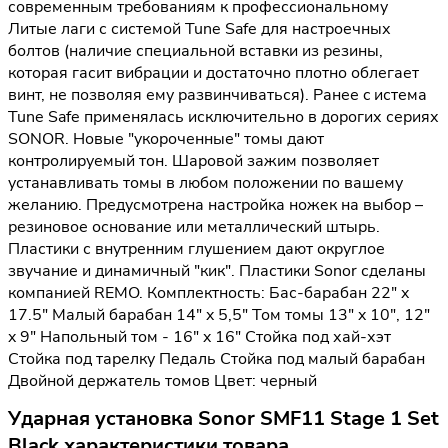
современным требованиям к профессиональному
Литые лаги с системой Tune Safe для настроечных
болтов (наличие специальной вставки из резины,
которая гасит вибрации и достаточно плотно облегает
винт, не позволяя ему развинчиваться). Ранее c истема
Tune Safe применялась исключительно в дорогих сериях
SONOR. Новые "укороченные" томы дают
контролируемый тон. Шаровой зажим позволяет
устанавливать томы в любом положении по вашему
желанию. Предусмотрена настройка ножек на выбор –
резиновое основание или металлический штырь.
Пластики с внутренним глушением дают округлое
звучание и динамичный "кик". Пластики Sonor сделаны
компанией REMO. Комплектность: Бас-барабан 22" x
17.5" Малый барабан 14" x 5,5" Том томы 13" x 10", 12"
x 9" Напольный том - 16" x 16" Стойка под хай-хэт
Cтойка под тарелку Педаль Стойка под малый барабан
Двойной держатель томов Цвет: черный
Ударная установка Sonor SMF11 Stage 1 Set
Black характеристики товара