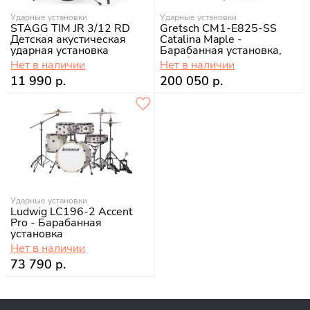
Ударные установки
Ударные установки
STAGG TIM JR 3/12 RD
Gretsch CM1-E825-SS
Детская акустическая
Catalina Maple -
ударная установка
Барабанная установка,
серебристая
Нет в наличии
Нет в наличии
11 990 р.
200 050 р.
Ударные установки
Ludwig LC196-2 Accent
Pro - Барабанная
установка
Нет в наличии
73 790 р.