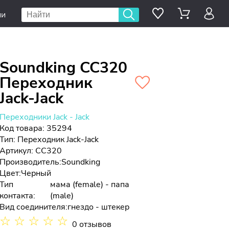
ии
Soundking CC320
Переходник
Jack-Jack
Переходники Jack - Jack
Код товара: 35294
Тип:
Переходник Jack-Jack
Артикул: CC320
Производитель:
Soundking
Цвет:
Черный
Тип
мама (female) - папа
контакта:
(male)
Вид соединителя:
гнездо - штекер
☆
☆
☆
☆
☆
0 отзывов