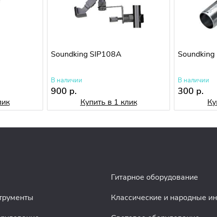
Soundking SIP108A
Soundking
В наличии
В наличии
900 р.
300 р.
лик
Купить в 1 клик
Ку
Гитарное оборудование
трументы
Классические и народные и