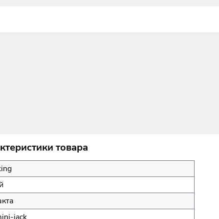
актеристики товара
ing
й
акта
mini-jack