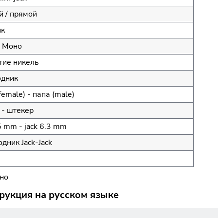
 / прямой
ик
- Моно
тие никель
одник
female) - папа (male)
 - штекер
.5 mm - jack 6.3 mm
дник Jack-Jack
оно
трукция на русском языке