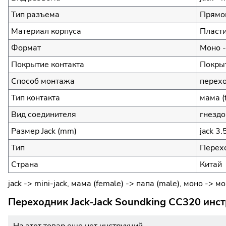
Тип разъема
Прямой
Материал корпуса
Пласт
Формат
Моно 
Покрытие контакта
Покры
Способ монтажа
перех
Тип контакта
мама (
Вид соединителя
гнездо
Размер Jack (mm)
jack 3
Тип
Перехо
Страна
Китай
jack -> mini-jack, мама (female) -> папа (male), моно -> м
Переходник Jack-Jack Soundking CC320 инс