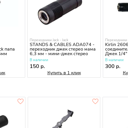
Переходники Jack - Jack
Переходники J
STANDS & CABLES ADA074 -
Kirlin 26
ck папа
переходник джек стерео мама
соедините
35мм
6,3 мм - мини-джек стерео
Джек 1/4"
папа 3.5 мм
1/4"
В наличии
В наличии
150 р.
300 р.
лик
Купить в 1 клик
Ку