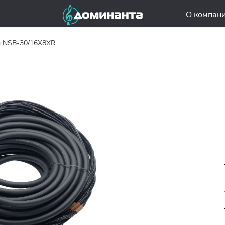
О компан
g NSB-30/16X8XR