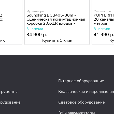
Мультикоры
Мультикоры
2
Soundking BCB405-30m -
KUPFERN 
кс
Сценическая коммутационная
20 каналь
коробка 20xXLR входов -
метров
4xXLR выходов
В наличии
В наличии
34 900 р.
41 990 р
лик
Купить в 1 клик
Ку
Гитарное оборудование
трументы
Классические и народные и
орудование
Световое оборудование
ЗУ и аккумуляторы