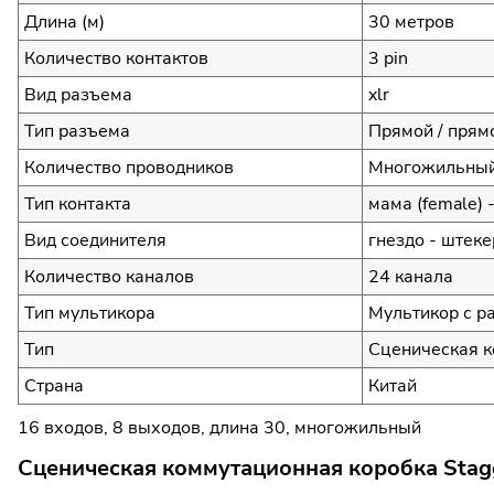
Длина (м)
30 метров
Количество контактов
3 pin
Вид разъема
xlr
Тип разъема
Прямой / прям
Количество проводников
Многожильный
Тип контакта
мама (female) -
Вид соединителя
гнездо - штеке
Количество каналов
24 канала
Тип мультикора
Мультикор с р
Тип
Сценическая к
Страна
Китай
16 входов, 8 выходов, длина 30, многожильный
Сценическая коммутационная коробка Stag