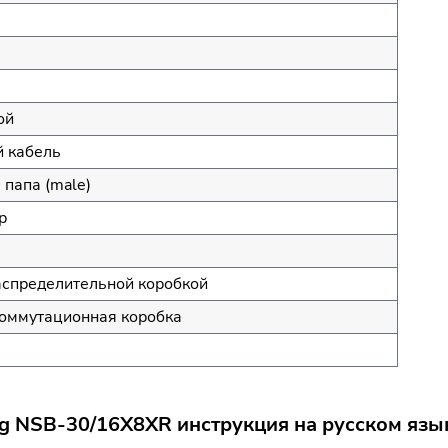
ой
 кабель
 папа (male)
р
аспределительной коробкой
оммутационная коробка
g NSB-30/16X8XR инструкция на русском язы