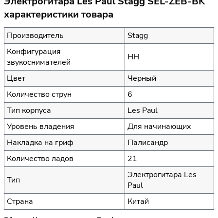
Электрогитара Les Paul Stagg SEL-ZEB-BK
характеристики товара
Производитель
Stagg
Конфигурация
HH
звукоснимателей
Цвет
Черный
Количество струн
6
Тип корпуса
Les Paul
Уровень владения
Для начинающих
Накладка на гриф
Палисандр
Количество ладов
21
Электрогитара Les
Тип
Paul
Страна
Китай