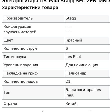
Электрогитара Les Paul Stagg SEL-ZEB-MRD
характеристики товара
Производитель
Stagg
Конфигурация
HH
звукоснимателей
Цвет
Красный
Количество струн
6
Тип корпуса
Les Paul
Уровень владения
Для начинающих
Накладка на гриф
Палисандр
Количество ладов
21
Электрогитара Les
Тип
Paul
Страна
Китай