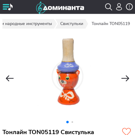
 и народные инструменты
Свистульки
Тонлайн TON05119
Тонлайн TON05119 Свистулька