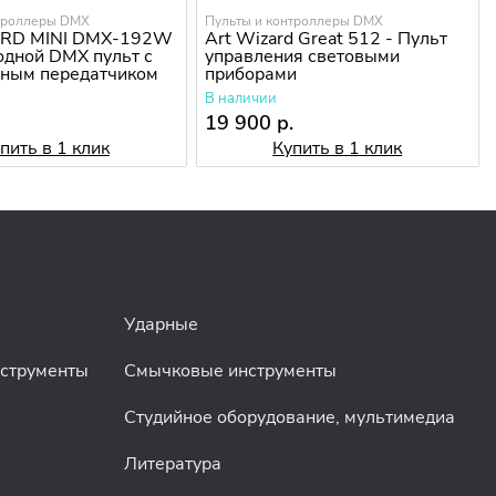
нтроллеры DMX
Пульты и контроллеры DMX
RD MINI DMX-192W
Art Wizard Great 512 - Пульт
одной DMX пульт с
управления световыми
дным передатчиком
приборами
ла 2,4 гГц
В наличии
.
19 900 р.
пить в 1 клик
Купить в 1 клик
Ударные
нструменты
Смычковые инструменты
Студийное оборудование, мультимедиа
Литература