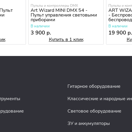
X
Пульты и контроллеры DMX
Пульты и ко
 Пульт
Art Wizard MINI DMX 54 -
ART WIZA
ми
Пульт управления световыми
- Беспров
приборами
беспрово
DMX-сигна
В наличии
В наличии
3 900 р.
19 900 р
лик
Купить в 1 клик
Ку
Гитарное оборудование
трументы
Классические и народные и
орудование
Световое оборудование
ЗУ и аккумуляторы