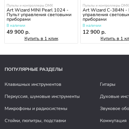
Пульты и контроллеры DMX
Пульты и контроллеры DM
Art Wizard MINI Pearl 1024 -
Art Wizard C-384N -
Пульт управления световыми
управления световы
приборами
приборами
В наличии
В наличии
49 900 р.
12 900 р.
Купить в 1 клик
Купить в 1 к
ПОПУЛЯРНЫЕ РАЗДЕЛЫ
Клавишных инструментов
Гитары
Перкуссия, шумовые инструменты
Духовые инс
Микрофоны и радиосистемы
Звуковое об
Стойки, пюпитры, подставки
Коммутация