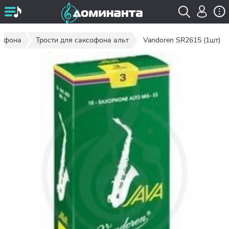
софона
Трости для саксофона альт
Vandoren SR2615 (1шт)