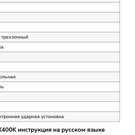
' трехзонный
ка
ольная
ль
ь
ь
ктронная ударная установка
X400K инструкция на русском языке