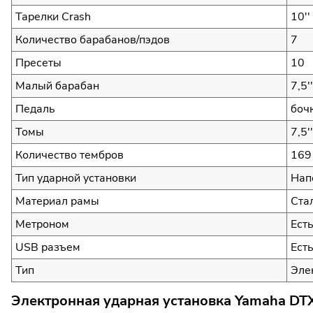
Тарелки Crash
10''
Количество барабанов/пэдов
7
Пресеты
10
Малый барабан
7,5'
Педаль
боч
Томы
7,5''
Количество тембров
169
Тип ударной установки
Нап
Материал рамы
Ста
Метроном
Ест
USB разъем
Ест
Тип
Эле
Электронная ударная установка Yamaha DT