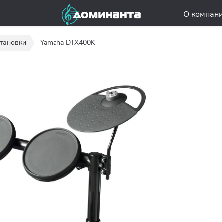
О компан
тановки
Yamaha DTX400K