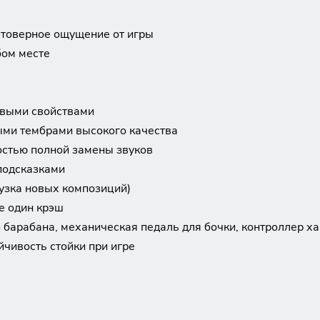
стоверное ощущение от игры
бом месте
овыми свойствами
ыми тембрами высокого качества
остью полной замены звуков
подсказками
узка новых композиций)
е один крэш
барабана, механическая педаль для бочки, контроллер ха
чивость стойки при игре