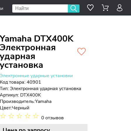
ии
Yamaha DTX400K
Электронная
ударная
установка
Электронные ударные установки
Код товара: 40901
Тип:
Электронная ударная установка
Артикул: DTX400K
Производитель:
Yamaha
Цвет:
Черный
☆
☆
☆
☆
☆
0 отзывов
Цена
по запросу