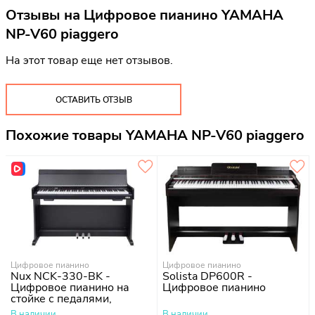
Отзывы на
Цифровое пианино YAMAHA
NP-V60 piaggero
На этот товар еще нет отзывов.
ОСТАВИТЬ ОТЗЫВ
Похожие товары YAMAHA NP-V60 piaggero
Цифровое пианино
Цифровое пианино
Nux NCK-330-BK -
Solista DP600R -
Цифровое пианино на
Цифровое пианино
стойке с педалями,
черное
В наличии
В наличии