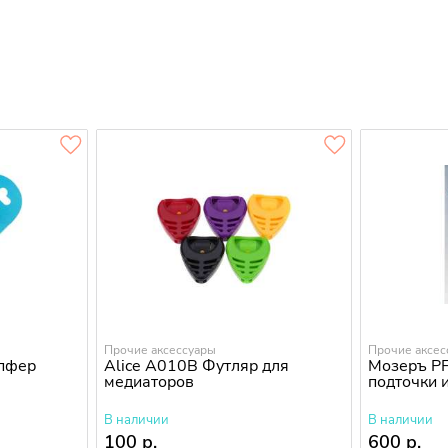
Прочие аксессуары
Прочие аксес
мпфер
Alice A010B Футляр для
Мозеръ PF
медиаторов
подточки 
В наличии
В наличии
100 р.
600 р.