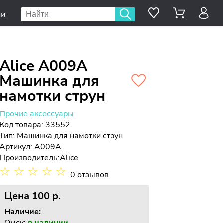
ии
Alice A009A
Машинка для
намотки струн
Прочие аксессуары
Код товара: 33552
Тип:
Машинка для намотки струн
Артикул: A009A
Производитель:
Alice
☆
☆
☆
☆
☆
0 отзывов
Цена
100 p.
Наличие:
Омск:
в наличии