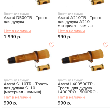
Трости для дудука
Трости для дудука
Ararat D500TR - Трость
Ararat A210TR - Трость
для дудука
для дудука A210 -
материал - камыш
Нет в наличии
Нет в наличии
1 990 р.
990 р.
Трости для дудука
Трости для дудука
Ararat S110TR - Трость
Ararat L400500TR -
для дудука S110
Трость для дудука
(материал - камыш)
L400PRO, L500PRO -
материал - камыш
Нет в наличии
Нет в наличии
990 р.
990 р.