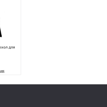
хол для
лик