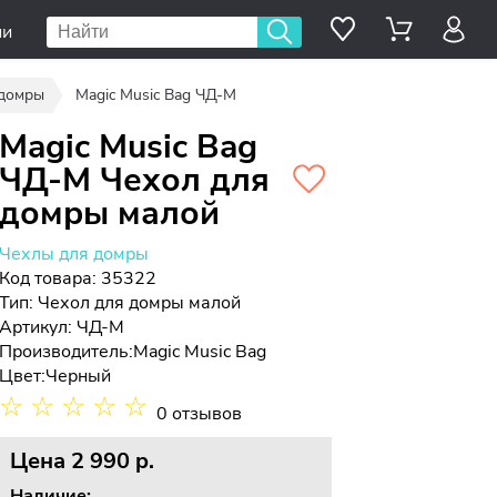
ии
 домры
Magic Music Bag ЧД-М
Magic Music Bag
ЧД-М Чехол для
домры малой
Чехлы для домры
Код товара: 35322
Тип:
Чехол для домры малой
Артикул: ЧД-М
Производитель:
Magic Music Bag
Цвет:
Черный
☆
☆
☆
☆
☆
0 отзывов
Цена
2 990 p.
Наличие: