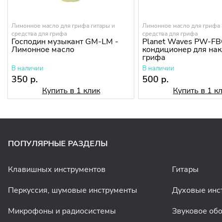
Лимонное масло для грифа гитары и
Лимонное масло для грифа 
средства для грифа
средства для грифа
Господин музыкант GM-LM -
Planet Waves PW-FB
Лимонное масло
кондиционер для на
грифа
В наличии
В наличии
350 р.
500 р.
Купить в 1 клик
Купить в 1 к
ПОПУЛЯРНЫЕ РАЗДЕЛЫ
Клавишных инструментов
Гитары
Перкуссия, шумовые инструменты
Духовые инс
Микрофоны и радиосистемы
Звуковое об