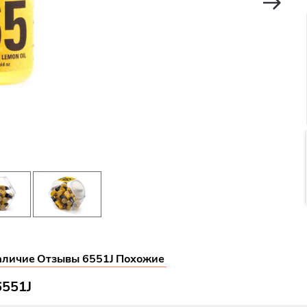
аличие
Отзывы 6551J
Похожие
6551J