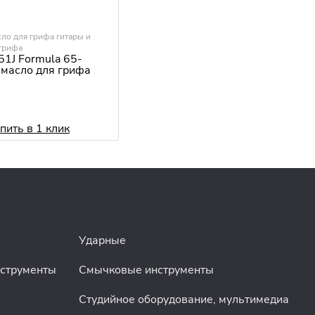
ло для грифа гитары и
 грифа
51J Formula 65-
масло для грифа
пить в 1 клик
Ударные
нструменты
Смычковые инструменты
Студийное оборудование, мультимедиа