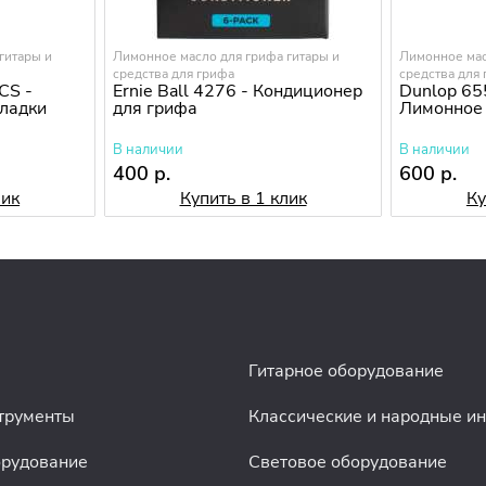
гитары и
Лимонное масло для грифа гитары и
Лимонное мас
средства для грифа
средства для
CS -
Ernie Ball 4276 - Кондиционер
Dunlop 65
кладки
для грифа
Лимонное 
В наличии
В наличии
400 р.
600 р.
лик
Купить в 1 клик
Ку
Гитарное оборудование
трументы
Классические и народные и
орудование
Световое оборудование