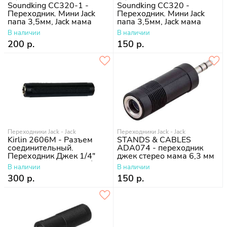
Soundking CC320-1 -
Soundking CC320 -
Переходник. Мини Jack
Переходник. Мини Jack
папа 3,5мм, Jack мама
папа 3,5мм, Jack мама
6,35мм
6,35мм
В наличии
В наличии
200 р.
150 р.
Переходники Jack - Jack
Переходники Jack - Jack
Kirlin 2606M - Разъем
STANDS & CABLES
соединительный.
ADA074 - переходник
Переходник Джек 1/4"
джек стерео мама 6,3 мм
моно на Джек моно 1/4"
- мини-джек стерео папа
В наличии
В наличии
3.5 мм
300 р.
150 р.