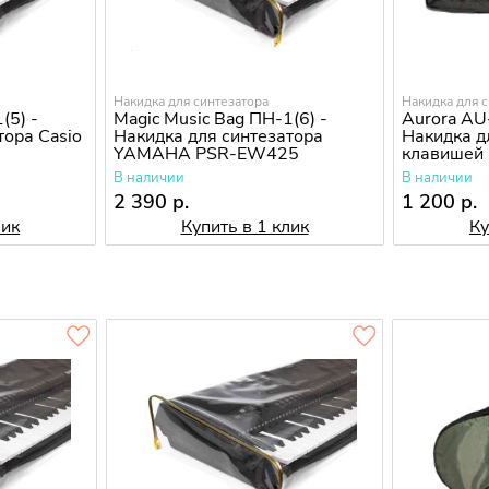
Накидка для синтезатора
Накидка для 
(5) -
Magic Music Bag ПН-1(6) -
Aurora A
тора Casio
Накидка для синтезатора
Накидка д
YAMAHA PSR-EW425
клавишей
В наличии
В наличии
2 390 р.
1 200 р.
лик
Купить в 1 клик
Ку