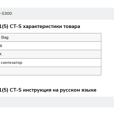
T-S300.
1(5) CT-S характеристики товара
c Bag
й
Х
 синтезатор
1(5) CT-S инструкция на русском языке