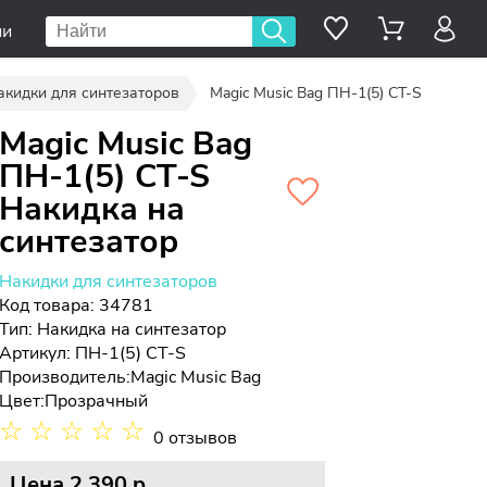
ии
акидки для синтезаторов
Magic Music Bag ПН-1(5) CT-S
Magic Music Bag
ПН-1(5) CT-S
Накидка на
синтезатор
Накидки для синтезаторов
Код товара: 34781
Тип:
Накидка на синтезатор
Артикул: ПН-1(5) CT-S
Производитель:
Magic Music Bag
Цвет:
Прозрачный
☆
☆
☆
☆
☆
0 отзывов
Цена
2 390 p.