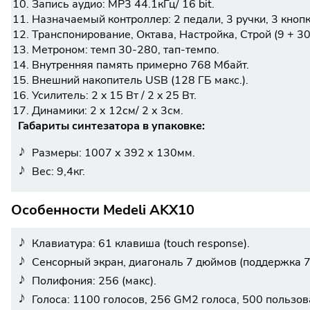
Запись аудио: MP3 44.1кГц/ 16 bit.
Назначаемый контроллер: 2 педали, 3 ручки, 3 кнопк
Транспонирование, Октава, Настройка, Строй (9 + 3
Метроном: темп 30-280, тап-темпо.
Внутренняя память примерно 768 Мбайт.
Внешний накопитель USB (128 ГБ макс.).
Усилитель: 2 x 15 Вт / 2 x 25 Вт.
Динамики: 2 х 12см/ 2 х 3см.
Габариты синтезатора в упаковке:
Размеры: 1007 х 392 х 130мм.
Вес: 9,4кг.
Особенности Medeli AKX10
Клавиатура: 61 клавиша (touch response).
Сенсорный экран, диагональ 7 дюймов (поддержка 7
Полифония: 256 (макс).
Голоса: 1100 голосов, 256 GM2 голоса, 500 пользов