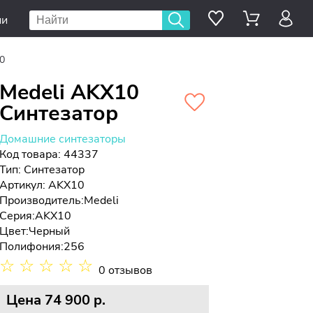
ии
0
Medeli AKX10
Синтезатор
Домашние синтезаторы
Код товара: 44337
Тип:
Синтезатор
Артикул: AKX10
Производитель:
Medeli
Серия:
AKX10
Цвет:
Черный
Полифония:
256
☆
☆
☆
☆
☆
0 отзывов
Цена
74 900 p.