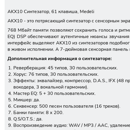
AKX10 Синтезатор, 61 клавиша, Medeli
AKX10 - это потрясающий синтезатор с сенсорным экр
768 Мбайт памяти позволяют сохранить голоса и ритмы.
EQ) DSP обеспечивают аутентичные нюансы звучания 
интерфейс выделяют AKX10 из синтезаторов подобного
в живом исполнении. А 7-дюймовая сенсорная панель 
Дополнительная информация о синтезаторе:
Реверберация: 45 типов, 30 пользовательских.
Хорус: 76 типов, 30 пользовательских.
Эффекты: эквалайзер, компрессор, D.A.S., IFX (48
вокодера, 3 вокальной гармонии).
Мастер EQ: 5 + 30 пользовательских.
Микшер: да.
Секвенсер: 500 песен пользователя (16 треков).
Банки памяти: 8 х 200.
Q.S/O.T.S.: да.
Воспроизведение аудио: WAV / MP3 / AAC, удаление