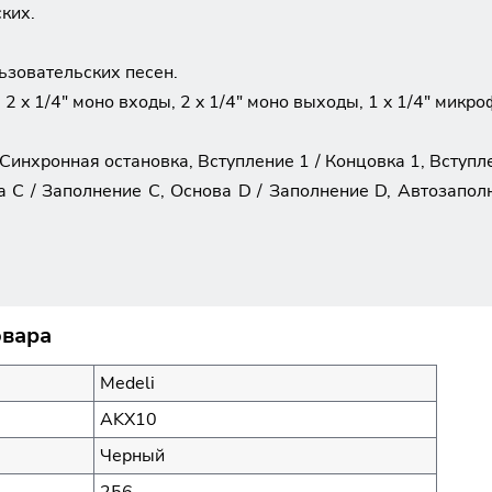
ких.
ьзовательских песен.
 2 x 1/4" моно входы, 2 x 1/4" моно выходы, 1 x 1/4" микро
Синхронная остановка, Вступление 1 / Концовка 1, Вступле
а C / Заполнение C, Основа D / Заполнение D, Автозапол
овара
Medeli
AKX10
Черный
256