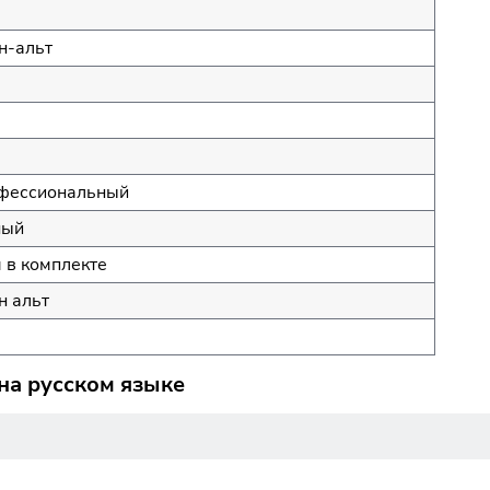
н-альт
фессиональный
ный
 в комплекте
н альт
на русском языке