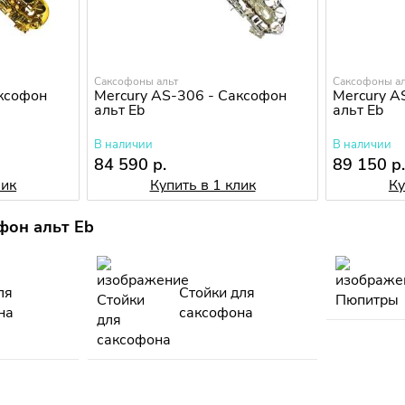
Саксофоны альт
Саксофоны ал
аксофон
Mercury AS-306 - Саксофон
Mercury A
альт Eb
альт Eb
В наличии
В наличии
84 590 р.
89 150 р
лик
Купить в 1 клик
Ку
фон альт Eb
ля
Стойки для
на
саксофона