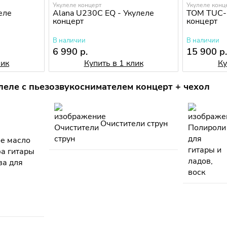
Укулеле концерт
Укулеле конц
еле
Alana U230C EQ - Укулеле
TOM TUC-2
концерт
концерт
В наличии
В наличии
6 990 р.
15 900 р
лик
Купить в 1 клик
Ку
еле с пьезозвукоснимателем концерт + чехол
Очистители струн
е масло
фа гитары
ва для