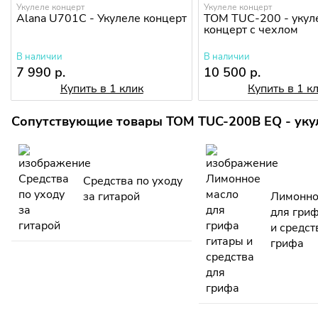
Укулеле концерт
Укулеле концерт
Alana U701C - Укулеле концерт
TOM TUC-200 - укул
концерт с чехлом
В наличии
В наличии
7 990 р.
10 500 р.
Купить в 1 клик
Купить в 1 к
Сопутствующие товары TOM TUC-200B EQ - укул
Средства по уходу
за гитарой
Лимонно
для гри
и средст
грифа