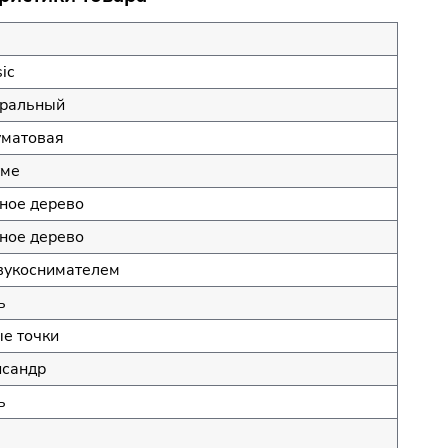
ic
уральный
матовая
уме
ное дерево
ное дерево
вукоснимателем
ь
е точки
сандр
ь