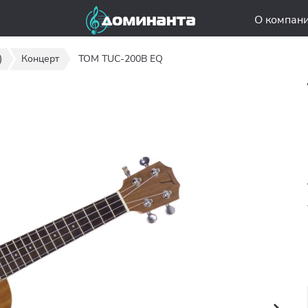
О компан
)
Концерт
TOM TUC-200B EQ