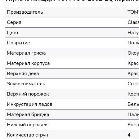
Производитель
TOM
Серия
Class
Цвет
Нат
Покрытие
Полу
Материал грифа
Око
Материал корпуса
Крас
Верхняя дека
Крас
Звукосниматель
Со з
Верхний порожек
Кост
Инкрустация ладов
Белы
Материал бриджа
Пали
Нижний порожек
Кост
Количество струн
4