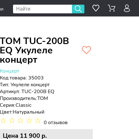
ии
TOM TUC-200B
EQ Укулеле
концерт
Концерт
Код товара: 35003
Тип:
Укулеле концерт
Артикул: TUC-200B EQ
Производитель:
TOM
Серия:
Classic
Цвет:
Натуральный
☆
☆
☆
☆
☆
0 отзывов
Цена
11 900 p.