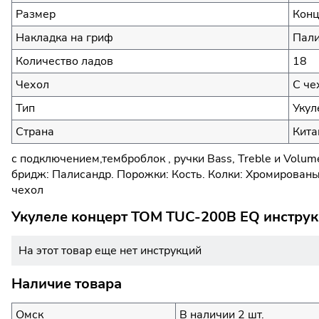
Размер
Конц
Накладка на гриф
Пали
Количество ладов
18
Чехол
С че
Тип
Укул
Страна
Кита
с подключением,темброблок , ручки Bass, Treble и Volum
бридж: Палисандр. Порожки: Кость. Колки: Хромированые
чехол
Укулеле концерт TOM TUC-200B EQ инструк
На этот товар еще нет инструкций
Наличие товара
Омск
В наличии 2 шт.