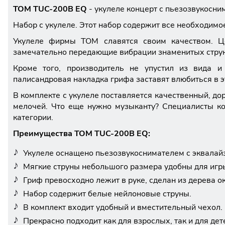
TOM TUC-200B EQ
- укулеле концерт с пьезозвукосни
Набор с укулеле. Этот набор содержит все необходимое
Укулеле фирмы TOM славятся своим качеством. Ц
замечательно передающие вибрации знаменитых струн 
Кроме того, производитель не упустил из вида и 
палисандровая накладка грифа заставят влюбиться в э
В комплекте с укулеле поставляется качественный, 
мелочей. Что еще нужно музыканту? Специалисты ко
категории.
Преимущества TOM TUC-200B EQ:
Укулеле оснащено пьезозвукоснимателем с эквалайз
Мягкие струны небольшого размера удобны для игр
Гриф превосходно лежит в руке, сделан из дерева о
Набор содержит белые нейлоновые струны.
В комплект входит удобный и вместительный чехол.
Прекрасно подходит как для взрослых, так и для дете