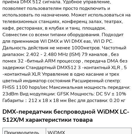
приёма DMX 512 сигнала. Удобное управление,
позволяет пользователям просто подключить и
использовать по назначению. Может использоваться на
телевизионных станциях, конференц залах, театрах,
кафе, ресторанах, в клубах и танц. площадок.
Совместим со всеми типами оборудования. Подходит
для приемников WI DMX и WI DMX eas, WI D PC.
Дальность действия не менее 1000метров. Частотный
диапазон: 2.402 - 2.480 MHz (ISM) 79 каналов , без
помех 32 -битный ARM процессор , передача DMA без
задержки Стандартный DMX512 3 -контактный XLR , 5
-контактный XLR Управление в одно касание и трех
цветный индикатор состояния Расширенный спектр:
FHSS 1100 hops/sec Максимальная мощность передачи:
23dBm Вид модуляции: GFSK Мощность: DC 5V ± 10%
Габариты：212 x 18 x 18 мм Вес для доставки: 0.20 кг
DMX-передатчик беспроводной WiDMX LC-
512X/M характеристики товара
Производитель
WiDMX