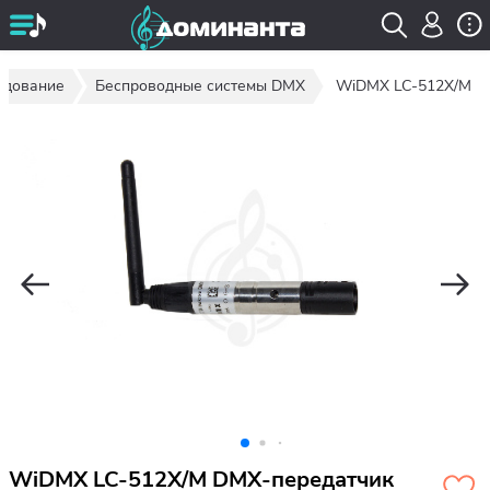
удование
Беспроводные системы DMX
WiDMX LC-512X/M
WiDMX LC-512X/M DMX-передатчик