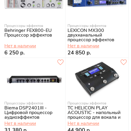
Процессоры эффектов
Процессоры эффектов
Behringer FEX800-EU
LEXICON MX300
Процессор эффектов
двухканальный
процессор эффектов
Нет в наличии
Нет в наличии
6 250 р.
24 850 р.
Процессоры эффектов
Процессоры эффектов
Biema DSP2401III -
TC HELICON PLAY
Цифровой процессор
ACOUSTIC - напольный
аудиоэффектов
процессор для вокала и
акустической гитары
Нет в наличии
Нет в наличии
31 380 р.
44 900 р.