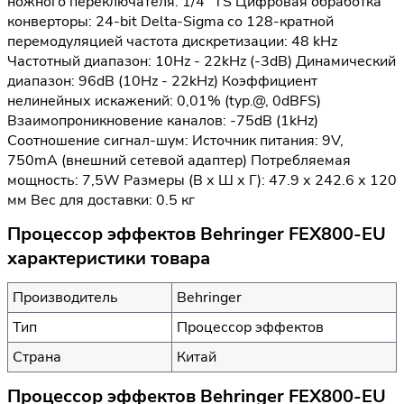
ножного переключателя: 1/4" TS Цифровая обработка
конверторы: 24-bit Delta-Sigma со 128-кратной
перемодуляцией частота дискретизации: 48 kHz
Частотный диапазон: 10Hz - 22kHz (-3dB) Динамический
диапазон: 96dB (10Hz - 22kHz) Коэффициент
нелинейных искажений: 0,01% (typ.@, 0dBFS)
Взаимопроникновение каналов: -75dB (1kHz)
Соотношение сигнал-шум: Источник питания: 9V,
750mA (внешний сетевой адаптер) Потребляемая
мощность: 7,5W Размеры (В х Ш х Г): 47.9 х 242.6 х 120
мм Вес для доставки: 0.5 кг
Процессор эффектов Behringer FEX800-EU
характеристики товара
Производитель
Behringer
Тип
Процессор эффектов
Страна
Китай
Процессор эффектов Behringer FEX800-EU