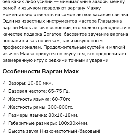
без каких либо усилий — минимальные зазоры между
рамой и язычком позволяют варгану Маяку
моментально отвечать на самое легкое касание язычка.
Один из известных инструментов мастера Глазырина
варган Маяк легок в освоении, его можно преподнести в
качестве подарка Богатое, басовитое звучание варгана
понравится как новичкам, так и искушенным
профессионалам. Продолжительный сустейн и мягкий
язычок Маяка придутся по вкусу тем, кто предпочитает
размеренную игру с редкими точными ударами.
Особенности Варган Маяк
Зазоры: 10-80 мкм.
Базовая частота: 65-75 Гц.
Жесткость язычка: 60-70гс.
Жесткость рамы: 300-800гс.
Размеры язычка: 80x16-18мм.
Габаритные размеры: 100x30x4мм.
Высота звука Низкочастотный (басовый)