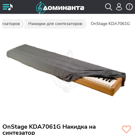
тезаторов
Накидки для синтезаторов
OnStage KDA7061G
OnStage KDA7061G Накидка на
синтезатор