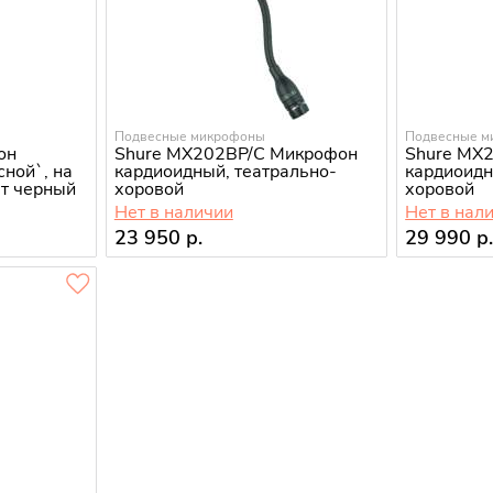
Подвесные микрофоны
Подвесные м
он
Shure MX202BP/C Микрофон
Shure MX
ной`, на
кардиоидный, театрально-
кардиоидн
ет черный
хоровой
хоровой
Нет в наличии
Нет в нал
23 950 р.
29 990 р