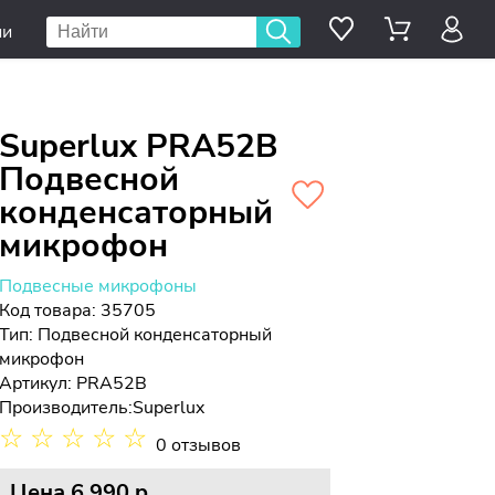
ии
Superlux PRA52B
Подвесной
конденсаторный
микрофон
Подвесные микрофоны
Код товара: 35705
Тип:
Подвесной конденсаторный
микрофон
Артикул: PRA52B
Производитель:
Superlux
☆
☆
☆
☆
☆
0 отзывов
Цена
6 990 p.