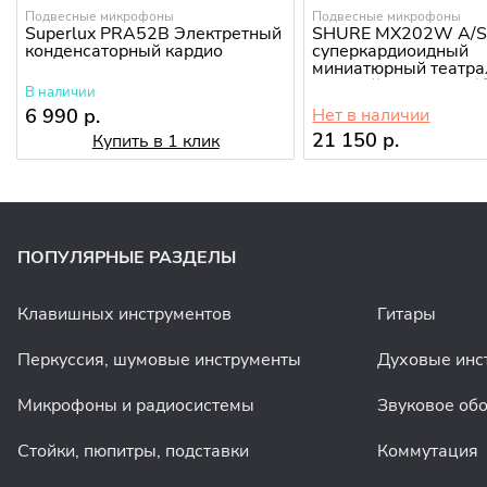
Подвесные микрофоны
Подвесные микрофоны
Superlux PRA52B Электретный
SHURE MX202W A/
конденсаторный кардио
суперкардиоидный
миниатюрный театра
хоровой микрофон (
В наличии
6 990 р.
Нет в наличии
21 150 р.
Купить в 1 клик
ПОПУЛЯРНЫЕ РАЗДЕЛЫ
Клавишных инструментов
Гитары
Перкуссия, шумовые инструменты
Духовые инс
Микрофоны и радиосистемы
Звуковое об
Стойки, пюпитры, подставки
Коммутация