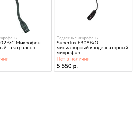
икрофоны
Подвесные микрофоны
202B/C Микрофон
Superlux E308B/O
ый, театрально-
миниатюрный конденсаторный
микрофон
ичии
Нет в наличии
.
5 550 р.