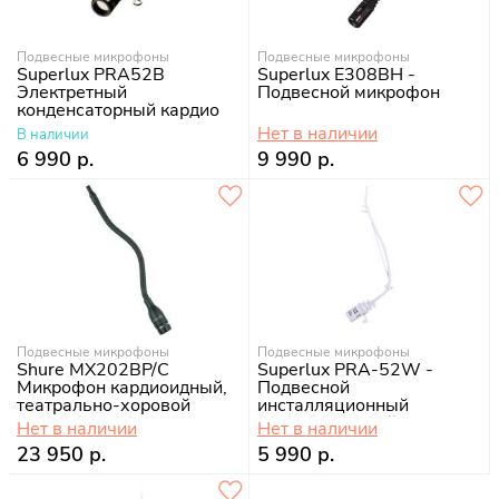
Подвесные микрофоны
Подвесные микрофоны
Superlux PRA52B
Superlux E308BH -
Электретный
Подвесной микрофон
конденсаторный кардио
Нет в наличии
В наличии
6 990 р.
9 990 р.
Подвесные микрофоны
Подвесные микрофоны
Shure MX202BP/C
Superlux PRA-52W -
Микрофон кардиоидный,
Подвесной
театрально-хоровой
инсталляционный
конденсаторный
Нет в наличии
Нет в наличии
микрофон
23 950 р.
5 990 р.