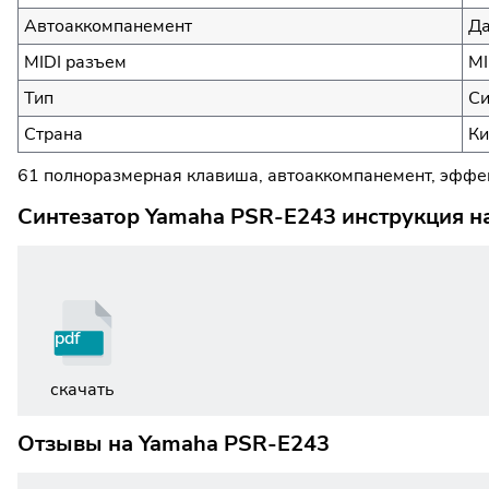
Автоаккомпанемент
Д
MIDI разъем
MI
Тип
Си
Страна
Ки
61 полноразмерная клавиша, автоаккомпанемент, эффек
Синтезатор Yamaha PSR-E243 инструкция н
pdf
скачать
Отзывы на
Yamaha PSR-E243