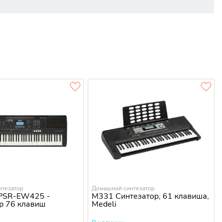
нтезатор
Домашний синтезатор
PSR-EW425 -
M331 Синтезатор, 61 клавиша,
р 76 клавиш
Medeli