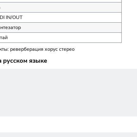
а
DI IN/OUT
нтезатор
тай
ты: реверберация хорус стерео
а русском языке