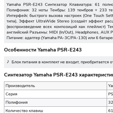
Yamaha PSR-E243 Синтезатор Клавиатура: 61 полн
Полифония: 32 ноты Тембры: 139 тембров + 233 тем
Интерфейс быстрого вызова настроек (One Touch Sett
типа), Эффект UltraWide Stereo (создаёт эффект р
(воспроизведение всех композиций как плейлист) Те
английский Разъемы: MIDI (In/Out), Headphones, AUX 
Питание: адаптер (Yamaha PA-3C/PA-130) или 6 батарей 
Особенности Yamaha PSR-E243
Блок питания в комплект не входит, приобритается о
Синтезатор Yamaha PSR-E243 характеристи
Производитель
Ya
Серия
P
Полифония
3
Количество клавиш
61