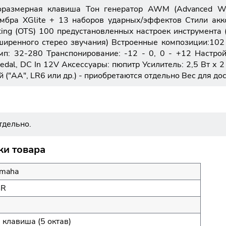
оразмерная клавиша Тон генератор AWM (Advanced W
бра XGlite + 13 наборов ударных/эффектов Стили акко
ing (OTS) 100 предустановленных настроек инструмента (
асширенного стерео звучания) Встроенные композиции:
мп: 32-280 Транспонирование: -12 - 0, 0 - +12 Настро
Pedal, DC In 12V Аксессуары: пюпитр Усилитель: 2,5 Вт х 
("AA", LR6 или др.) - приобретаются отдельно Вес для дос
тдельно.
ки товара
maha
SR
2
 клавиша (5 октав)