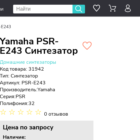
ии
-E243
Yamaha PSR-
E243 Синтезатор
Домашние синтезаторы
Код товара: 31942
Тип:
Синтезатор
Артикул: PSR-E243
Производитель:
Yamaha
Серия:
PSR
Полифония:
32
☆
☆
☆
☆
☆
0 отзывов
Цена
по запросу
Наличие: