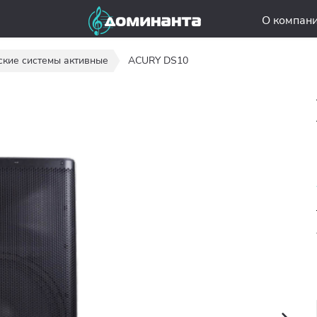
О компан
ские системы активные
ACURY DS10