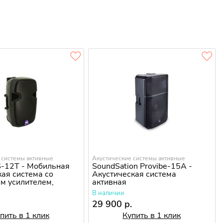
 системы активные
Акустические системы активные
-12T - Мобильная
SoundSation Provibe-15A -
кая система со
Акустическая система
м усилителем,
активная
ором и 1
В наличии
ом
.
29 900 р.
пить в 1 клик
Купить в 1 клик