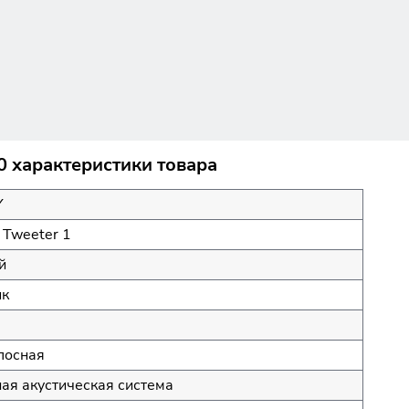
0 характеристики товара
Y
, Tweeter 1
й
ик
лосная
ая акустическая система