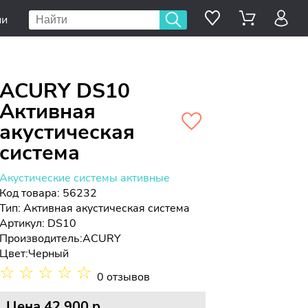
ии
ACURY DS10
Активная
акустическая
система
Акустические системы активные
Код товара: 56232
Тип:
Активная акустическая система
Артикул: DS10
Производитель:
ACURY
Цвет:
Черный
☆
☆
☆
☆
☆
0 отзывов
Цена
42 900 p.