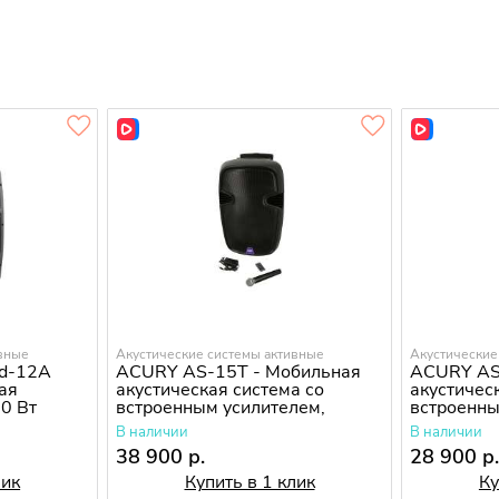
ивные
Акустические системы активные
Акустические
nd-12A
ACURY AS-15T - Мобильная
ACURY AS
кая
акустическая система со
акустичес
80 Вт
встроенным усилителем,
встроенны
аккумулятором, 2 микрофона
аккумулят
В наличии
В наличии
микрофон
38 900 р.
28 900 р
лик
Купить в 1 клик
Ку