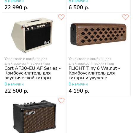
В наличии
В наличии
22 990 р.
6 500 р.
Усилители и комбики для
Усилители и комбики для
электроакустических гитар
электроакустических гитар
Cort AF30-EU AF Series -
FLIGHT Tiny 6 Walnut -
Комбоусилитель для
Комбоусилитель для
акустической гитары,
гитары и укулеле
30Вт
В наличии
В наличии
22 500 р.
4 190 р.