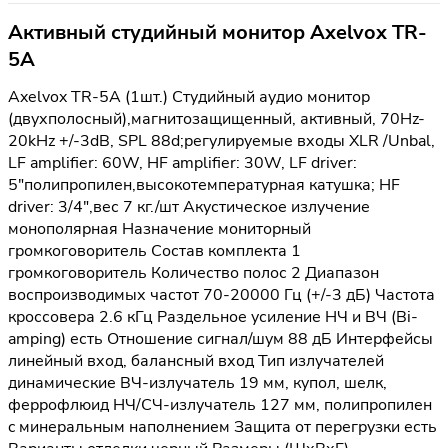
Активный студийный монитор Axelvox TR-
5A
Axelvox TR-5A (1шт.) Студийный аудио монитор
(двухполосный),магнитозащищенный, активный, 70Hz-
20kHz +/-3dB, SPL 88d;регулируемые входы XLR /Unbal,
LF amplifier: 60W, HF amplifier: 30W, LF driver:
5"полипропилен,высокотемпературная катушка; HF
driver: 3/4",вес 7 кг./шт Акустическое излучение
монополярная Назначение мониторный
громкоговоритель Состав комплекта 1
громкоговоритель Количество полос 2 Диапазон
воспроизводимых частот 70-20000 Гц (+/-3 дБ) Частота
кроссовера 2.6 кГц Раздельное усиление НЧ и ВЧ (Bi-
amping) есть Отношение сигнал/шум 88 дБ Интерфейсы
линейный вход, балансный вход Тип излучателей
динамические ВЧ-излучатель 19 мм, купол, шелк,
феррофлюид НЧ/СЧ-излучатель 127 мм, полипропилен
c минеральным наполнением Защита от перегрузки есть