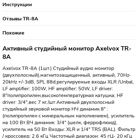
Инструкции
Отзывы TR-8A
Похожие
Активный студийный монитор Axelvox TR-
8A
Axelvox TR-8A (1шт.) Студийный аудио монитор
(двухполосный),магнитозащищенный, активный, 70Hz-
20kHz +/-3dB, SPL 88d;регулируемые входы XLR /Unbal,
LF amplifier: 100W, HF amplifier: 50W, LF driver:
8"полипропилен,высокотемпературная катушка; HF
driver: 3/4",вес 7 кг./шт Активный двухполосный
студийный звуковой монитор НЧ динамик 8" :
(полипропилен c минеральным наполнением), усилитель
на 100 Вт ВЧ динамик: 3/4" (шелк, феррофлюид),
усилитель на 50 Вт Входы: XLR и 1/4" TRS (BAL). Фильтр
/ кроссовер: 2.6 кГц Частотный диапазон: 45 гЦ- 20 кГц