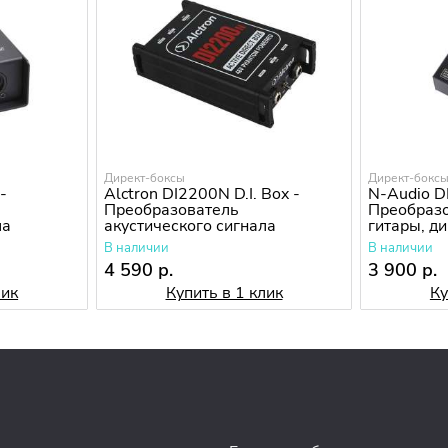
Директ-боксы
Директ-бокс
 -
Alctron DI2200N D.I. Box -
N-Audio D
Преобразователь
Преобразо
ла
акустического сигнала
гитары, д
В наличии
В наличии
4 590 р.
3 900 р.
лик
Купить в 1 клик
Ку