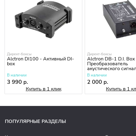
Директ-боксы
Директ-боксы
Alctron DI100 - Активный DI-
Alctron DB-1 D.I. Box
box
Преобразователь
акустического сигна
В наличии
В наличии
3 990 р.
2 000 р.
Купить в 1 клик
Купить в 1 к
ПОПУЛЯРНЫЕ РАЗДЕЛЫ