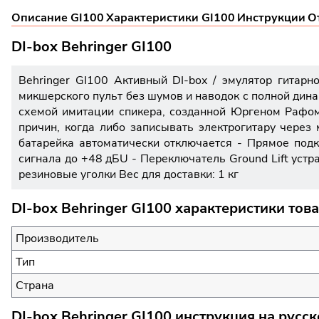
Описание GI100
Характеристики GI100
Инструкции
О
DI-box Behringer GI100
Behringer GI100 Активный DI-box / эмулятор гитар
микшерского пульт без шумов и наводок с полной дин
схемой имитации спикера, созданной Юргеном Рафом (
причин, когда либо записывать электрогитару чере
батарейка автоматически отключается - Прямое под
сигнала до +48 дБU - Переключатель Ground Lift ус
резиновые уголки Вес для доставки: 1 кг
DI-box Behringer GI100 характеристики тов
Производитель
Тип
Страна
DI-box Behringer GI100 инструкция на русс