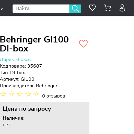
ии
Behringer GI100
DI-box
Директ-боксы
Код товара: 35687
Тип:
DI-box
Артикул: GI100
Производитель:
Behringer
☆
☆
☆
☆
☆
0 отзывов
Цена
по запросу
Наличие:
нет