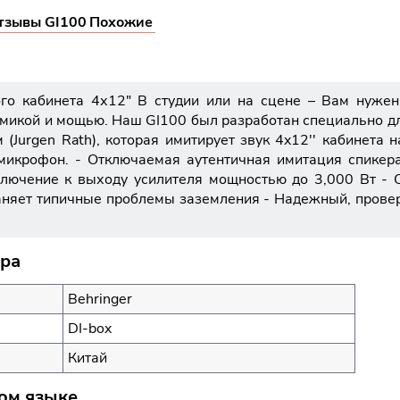
тзывы GI100
Похожие
ного кабинета 4х12" В студии или на сцене – Вам нужен
амикой и мощью. Наш GI100 был разработан специально д
Jurgen Rath), которая имитирует звук 4x12'' кабинета н
з микрофон. - Отключаемая аутентичная имитация спикер
ключение к выходу усилителя мощностью до 3,000 Вт - 
траняет типичные проблемы заземления - Надежный, пров
ара
Behringer
DI-box
Китай
ком языке