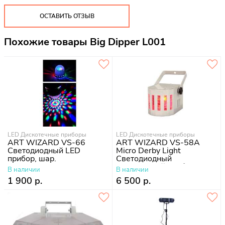
ОСТАВИТЬ ОТЗЫВ
Похожие товары Big Dipper L001
LED Дискотечные приборы
LED Дискотечные приборы
ART WIZARD VS-66
ART WIZARD VS-58A
Светодиодный LED
Micro Derby Light
прибор, шар.
Светодиодный
дискотечный прибор
В наличии
В наличии
1 900 р.
6 500 р.