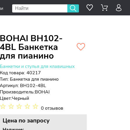
ии
BOHAI BH102-
4BL Банкетка
для пианино
Банкетки и стулья для клавишных
Код товара: 40217
Тип:
Банкетка для пианино
Артикул: BH102-4BL
Производитель:
BOHAI
Цвет:
Черный
☆
☆
☆
☆
☆
0 отзывов
Цена
по запросу
Наличие: