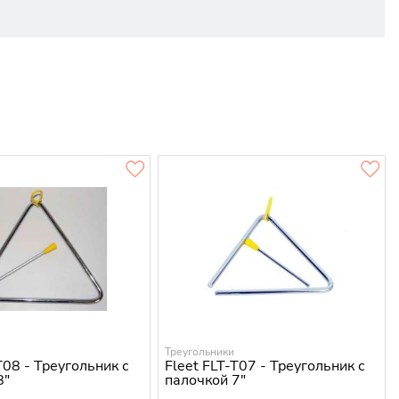
Треугольники
T08 - Треугольник с
Fleet FLT-T07 - Треугольник с
8"
палочкой 7"