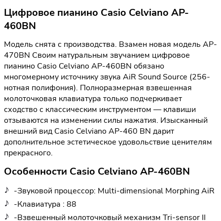
Цифровое пианино Casio Celviano AP-
460BN
Модель снята с производства. Взамен новая модель AP-
470BN Своим натуральным звучанием цифровое
пианино Casio Celviano AP-460BN обязано
многомерному источнику звука AiR Sound Source (256-
нотная полифония). Полноразмерная взвешенная
молоточковая клавиатура только подчеркивает
сходство с классическим инструментом — клавиши
отзываются на изменении силы нажатия. Изысканный
внешний вид Casio Celviano AP-460 BN дарит
дополнительное эстетическое удовольствие ценителям
прекрасного.
Особенности Casio Celviano AP-460BN
-Звуковой процессор: Multi-dimensional Morphing AiR
-Клавиатура : 88
-Взвешенный молоточковый механизм Tri-sensor II