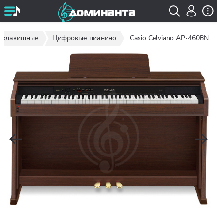
е клавишные
Цифровые пианино
Casio Celviano AP-460BN