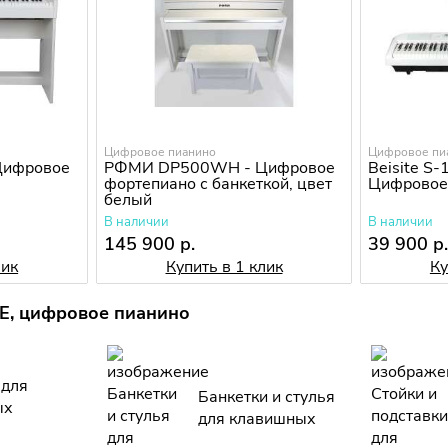
Цифровое пианино
Цифровое пи
Цифровое
РФМИ DP500WH - Цифровое
Beisite S-
фортепиано с банкеткой, цвет
Цифровое
белый
В наличии
В наличии
145 900 р.
39 900 р
лик
Купить в 1 клик
Ку
E, цифровое пианино
 для
Банкетки и стулья
ых
для клавишных