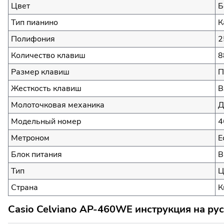
Цвет
Б
Тип пианино
К
Полифония
2
Количество клавиш
8
Размер клавиш
П
Жесткость клавиш
В
Молоточковая механика
Д
Модельный номер
4
Метроном
Е
Блок питания
В
Тип
Ц
Страна
К
Casio Celviano AP-460WE инструкция на ру