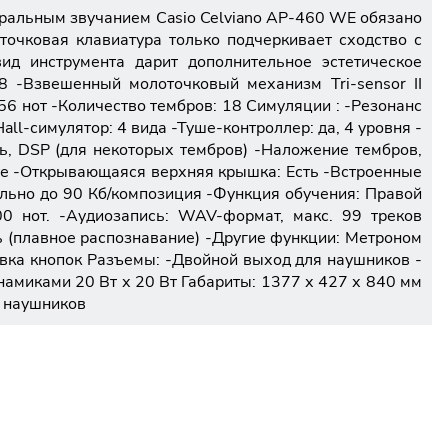
ральным звучанием Casio Celviano AP-460 WE обязано
очковая клавиатура только подчеркивает сходство с
д инструмента дарит дополнительное эстетическое
88 -Взвешенный молоточковый механизм Tri-sensor II
256 нот -Количество тембров: 18 Симуляции : -Резонанс
ll-симулятор: 4 вида -Туше-контроллер: да, 4 уровня -
ть, DSP (для некоторых тембров) -Наложение тембров,
кте -Открывающаяся верхняя крышка: Есть -Встроенные
ельно до 90 Кб/композиция -Функция обучения: Правой
0 нот. -Аудиозапись: WAV-формат, макс. 99 треков
ть (плавное распознавание) -Другие функции: Метроном
вка кнопок Разъемы: -Двойной выход для наушников -
инамиками 20 Вт х 20 Вт Габариты: 1377 х 427 х 840 мм
я наушников