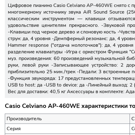
Цифровое пианино Casio Celviano AP-460WE снято с 
многомерному источнику звука AiR Sound Source (2
классическим инструментом — клавиши отзываются
удовольствие ценителям прекрасного. -Звуковой про
-Клавиши под черное дерево и слоновую кость -Чувстви
струн: да, 4 уровня -Демпферный резонанс: да, 4 уров
Hammer response ("отдача молоточков"): да, 4 уровн
разделение клавиатуры -Игра с оркестром Функция "C
муз. произведения: 60 произведений музыкальной биб
руки, левой руки -Записывающее устройство: 2 до
приблизительно 25 мин./трек -Педали: 3 встроенные п
-Функция звукоряда: 17 предустановленных темперац
USB to host: да -USB to device: да -Линейный выход: 
Вес для доставки: 40,5 кг Аксессуары в комплекте: А
Casio Celviano AP-460WE характеристики т
Производитель
C
Серия
C