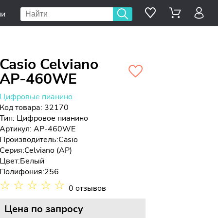
ии
Casio Celviano
AP-460WE
Цифровые пианино
Код товара: 32170
Тип:
Цифровое пианино
Артикул: AP-460WE
Производитель:
Casio
Серия:
Celviano (AP)
Цвет:
Белый
Полифония:
256
☆
☆
☆
☆
☆
0 отзывов
Цена
по запросу