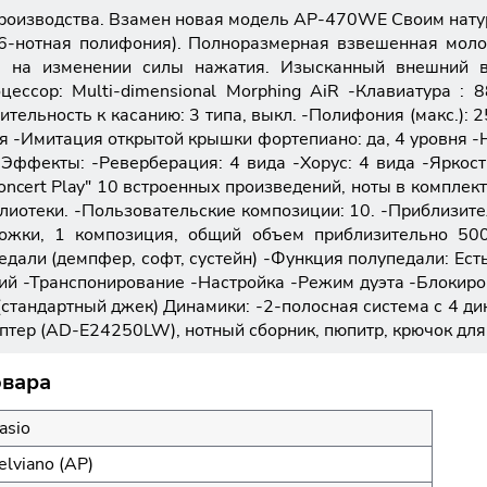
производства. Взамен новая модель AP-470WE Своим нату
56-нотная полифония). Полноразмерная взвешенная молот
 на изменении силы нажатия. Изысканный внешний ви
цессор: Multi-dimensional Morphing AiR -Клавиатура : 
тельность к касанию: 3 типа, выкл. -Полифония (макс.): 
ня -Имитация открытой крышки фортепиано: да, 4 уровня -Ha
я Эффекты: -Реверберация: 4 вида -Хорус: 4 вида -Яркос
oncert Play" 10 встроенных произведений, ноты в компле
лиотеки. -Пользовательские композиции: 10. -Приблизит
рожки, 1 композиция, общий объем приблизительно 500
едали (демпфер, софт, сустейн) -Функция полупедали: Ес
ий -Транспонирование -Настройка -Режим дуэта -Блокиро
2 (стандартный джек) Динамики: -2-полосная система с 4 д
даптер (AD-E24250LW), нотный сборник, пюпитр, крючок дл
овара
asio
elviano (AP)