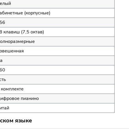
елый
абинетные (корпусные)
56
8 клавиш (7,5 октав)
олноразмерные
звешенная
а
60
сть
 комплекте
ифровое пианино
итай
сском языке