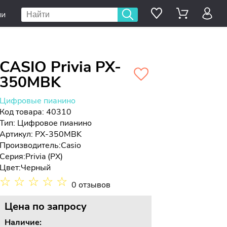
ии
CASIO Privia PX-
350MBK
Цифровые пианино
Код товара: 40310
Тип:
Цифровое пианино
Артикул: PX-350MBK
Производитель:
Casio
Серия:
Privia (PX)
Цвет:
Черный
☆
☆
☆
☆
☆
0 отзывов
Цена
по запросу
Наличие: