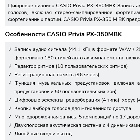
Цифровое пианино CASIO Privia PX-350MBK Запись ау
голосов, включая стерео-сэмплированное фортепи
фортепианных партий. CASIO Privia PX-350 M BK предс
Особенности CASIO Privia PX-350MBK
Запись аудио сигнала (44.1 кГц в формате WAV / 
фортепиано 180 стилей авто аккомпанемента, вклю
Редактор ритмов (10 пользовательских ритмов)
Регистрационная память (96 ячеек)
Функция музыкальных предустановок, включая а
предустановок и 50 пользовательских зон)
Цифровые эффекты: реверберация (4 типа), хорус (4
Кнопки выбора голосов для мгновенного доступа
Многодорожечная запись: 5 композиций по 17 дорож
Двухполосная акустическая система с 4 динамиками
Линейные вход и выход