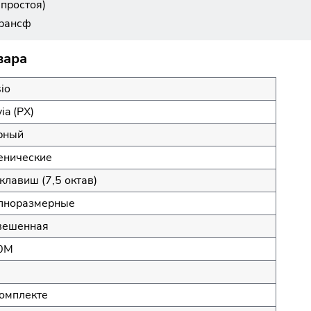
 простоя)
трансф
вара
io
via (PX)
рный
енические
клавиш (7,5 октав)
лноразмерные
вешенная
0M
комплекте