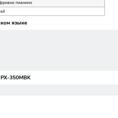
фровое пианино
тай
ском языке
a PX-350MBK