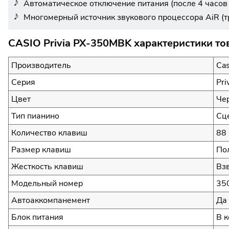
Автоматическое отключение питания (после 4 часов
Многомерный источник звукового процессора AiR (
CASIO Privia PX-350MBK характеристики то
Производитель
Cas
Серия
Pri
Цвет
Че
Тип пианино
Сц
Количество клавиш
88 
Размер клавиш
По
Жесткость клавиш
Вз
Модельный номер
35
Автоаккомпанемент
Да
Блок питания
В 