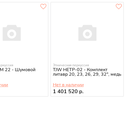
еркуссия
Этническая перкуссия
TM 22 - Шумовой
TJW HETP-02 - Комплект
литавр 20, 23, 26, 29, 32", медь
ичии
Нет в наличии
1 401 520 р.