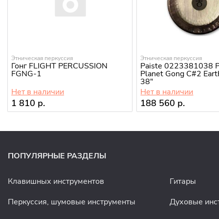
Этническая перкуссия
Этническая перкуссия
Гонг FLIGHT PERCUSSION
Paiste 0223381038
FGNG-1
Planet Gong C#2 Earth
38"
Нет в наличии
Нет в наличии
1 810 р.
188 560 р.
ПОПУЛЯРНЫЕ РАЗДЕЛЫ
Клавишных инструментов
Гитары
Перкуссия, шумовые инструменты
Духовые инс