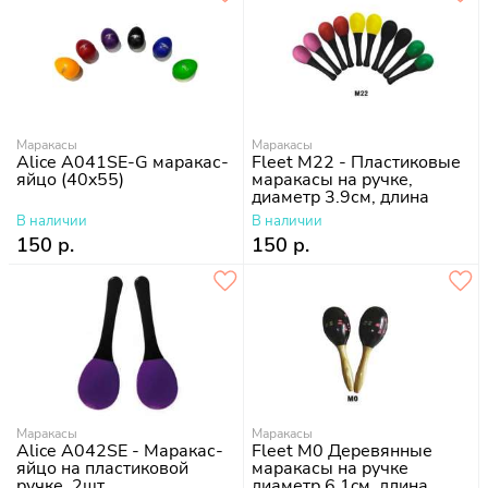
Маракасы
Маракасы
Alice A041SE-G маракас-
Fleet M22 - Пластиковые
яйцо (40x55)
маракасы на ручке,
диаметр 3.9см, длина
13см
В наличии
В наличии
150 р.
150 р.
Маракасы
Маракасы
Alice A042SE - Маракас-
Fleet M0 Деревянные
яйцо на пластиковой
маракасы на ручке
ручке, 2шт
диаметр 6.1cм, длина