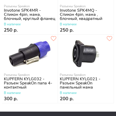
Разъемы Speakon
Разъемы Speakon
Invotone SPK4MR -
Invotone SPK4MQ -
Спикон 4pin, мама,
Спикон 4pin, мама ,
блочный, круглый фланец
блочный, квадратный
фланец
В наличии
В наличии
250 р.
250 р.
Разъемы Speakon
Разъемы Speakon
KUPFERN KYLG032 -
KUPFERN KYLG021 -
Разъем SpeakOn папа 4-
Разъем SpeakOn
контактный
панельный мама
В наличии
В наличии
300 р.
200 р.