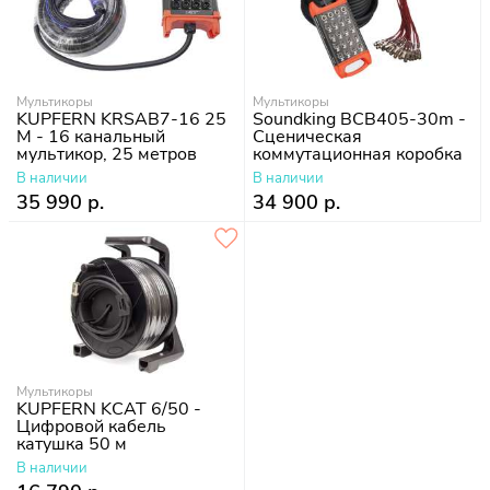
Мультикоры
Мультикоры
KUPFERN KRSAB7-16 25
Soundking BCB405-30m -
M - 16 канальный
Сценическая
мультикор, 25 метров
коммутационная коробка
20xXLR входов - 4xXLR
В наличии
В наличии
выходов
35 990 р.
34 900 р.
Мультикоры
KUPFERN KCAT 6/50 -
Цифровой кабель
катушка 50 м
В наличии