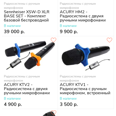
Радиосистемы с ручным
Радиосистемы с ручным
микрофоном
микрофоном
Sennheiser XSW-D XLR
ACURY HM2 -
BASE SET - Комплект
Радиосистема с двумя
базовой беспроводной
ручными микрофонами
системы
В наличии
В наличии
39 000 р.
9 900 р.
Радиосистемы с ручным
Радиосистемы с ручным
микрофоном
микрофоном
ACURY KTV2 -
ACURY KTV1 -
Радиосистема с двумя
Радиосистема с ручным
ручными микрофонами
микрофоном, встроенный
аккумулятор
В наличии
В наличии
4 900 р.
3 500 р.