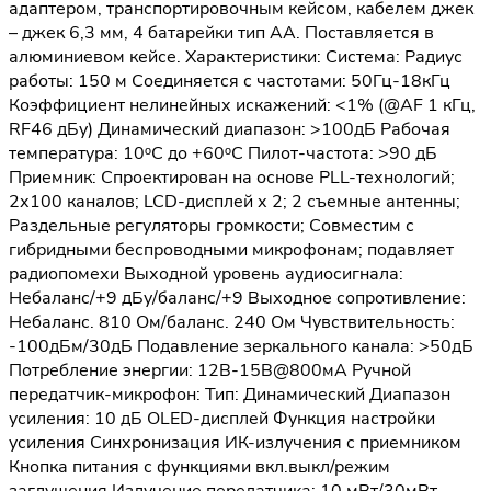
адаптером, транспортировочным кейсом, кабелем джек
– джек 6,3 мм, 4 батарейки тип АА. Поставляется в
алюминиевом кейсе. Характеристики: Система: Радиус
работы: 150 м Соединяется с частотами: 50Гц-18кГц
Коэффициент нелинейных искажений: <1% (@AF 1 кГц,
RF46 дБу) Динамический диапазон: >100дБ Рабочая
температура: 10ᵒC до +60ᵒC Пилот-частота: >90 дБ
Приемник: Cпроектирован на основе PLL-технологий;
2х100 каналов; LCD-дисплей х 2; 2 съемные антенны;
Раздельные регуляторы громкости; Совместим с
гибридными беспроводными микрофонам; подавляет
радиопомехи Выходной уровень аудиосигнала:
Небаланс/+9 дБу/баланс/+9 Выходное сопротивление:
Небаланс. 810 Ом/баланс. 240 Ом Чувствительность:
-100дБм/30дБ Подавление зеркального канала: >50дБ
Потребление энергии: 12В-15В@800мА Ручной
передатчик-микрофон: Тип: Динамический Диапазон
усиления: 10 дБ OLED-дисплей Функция настройки
усиления Синхронизация ИК-излучения с приемником
Кнопка питания с функциями вкл.выкл/режим