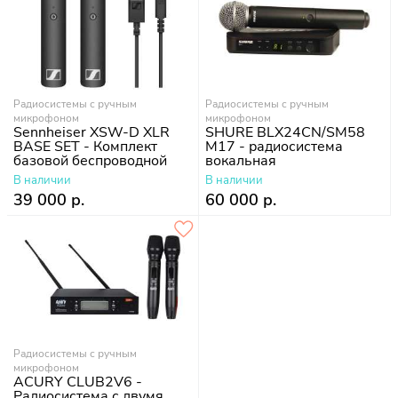
Радиосистемы с ручным
Радиосистемы с ручным
микрофоном
микрофоном
Sennheiser XSW-D XLR
SHURE BLX24CN/SM58
BASE SET - Комплект
M17 - радиосистема
базовой беспроводной
вокальная
системы
В наличии
В наличии
39 000 р.
60 000 р.
Радиосистемы с ручным
микрофоном
ACURY CLUB2V6 -
Радиосистема с двумя