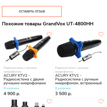
ОСТАВИТЬ ОТЗЫВ
Похожие товары GrandVox UT-4800HH
Радиосистемы с ручным
Радиосистемы с ручным
микрофоном
микрофоном
ACURY KTV2 -
ACURY KTV1 -
Радиосистема с двумя
Радиосистема с ручным
ручными микрофонами
микрофоном, встроенный
аккумулятор
В наличии
В наличии
4 900 р.
3 500 р.